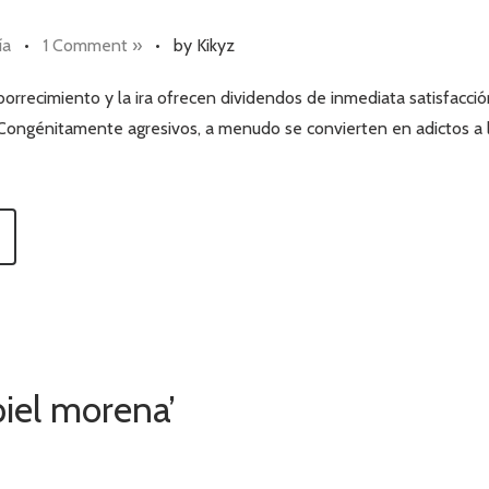
ía
•
1 Comment »
•
by Kikyz
orrecimiento y la ira ofrecen dividendos de inmediata satisfacci
Congénitamente agresivos, a menudo se convierten en adictos a l
 piel morena’