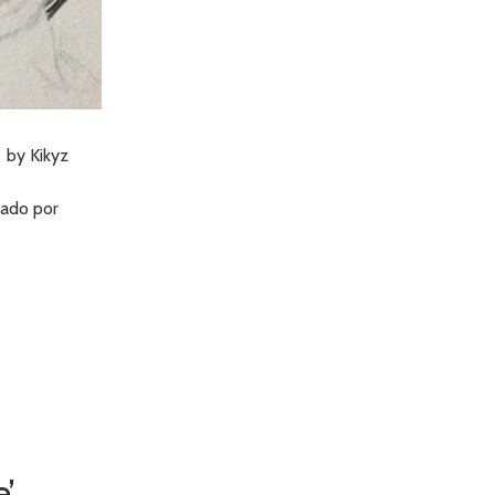
•
by Kikyz
cado por
’