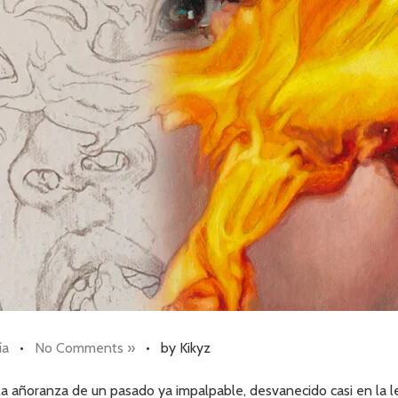
ía
•
No Comments »
•
by Kikyz
la añoranza de un pasado ya impalpable, desvanecido casi en la 