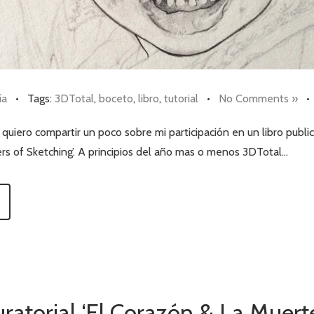
ía
•
Tags:
3DTotal
,
boceto
,
libro
,
tutorial
•
No Comments »
quiero compartir un poco sobre mi participación en un libro publi
ers of Sketching’. A principios del año mas o menos 3DTotal…
ratorial ‘El Corazón & La Muerte