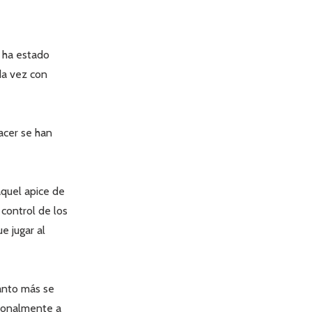
o ha estado
ada vez con
acer se han
aquel apice de
 control de los
e jugar al
anto más se
cionalmente a