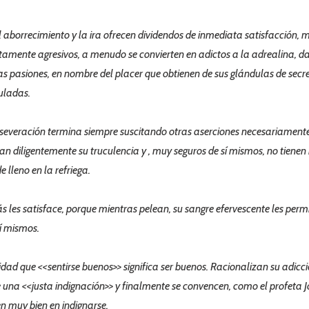
 aborrecimiento y la ira ofrecen dividendos de inmediata satisfacción, 
tamente agresivos, a menudo se convierten en adictos a la adrealina, d
as pasiones, en nombre del placer que obtienen de sus glándulas de secr
uladas.
severación termina siempre suscitando otras aserciones necesariament
an diligentemente su truculencia y , muy seguros de sí mismos, no tienen
 lleno en la refriega.
s les satisface, porque mientras pelean, su sangre efervescente les permi
í mismos.
ad que <<sentirse buenos>> significa ser buenos. Racionalizan su adicci
una <<justa indignación>> y finalmente se convencen, como el profeta 
n muy bien en indignarse.