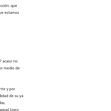
ucción, que
que estamos
s? acaso no
por medio de
nte y por
didad de su ya
das,
 aquel logro