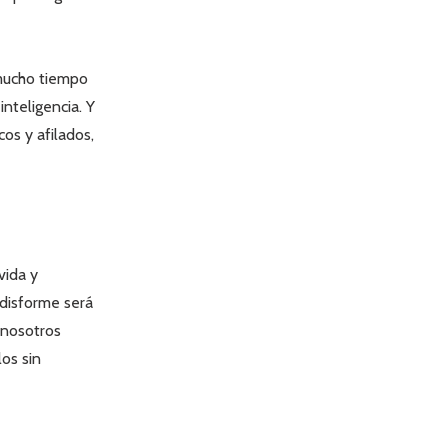
 mucho tiempo
nteligencia. Y
os y afilados,
vida y
 disforme será
 nosotros
os sin