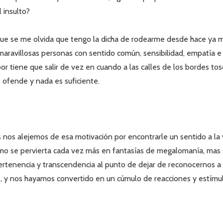
 insulto?
 que se me olvida que tengo la dicha de rodearme desde hace ya
maravillosas personas con sentido común, sensibilidad, empatía e i
or tiene que salir de vez en cuando a las calles de los bordes tosc
 ofende y nada es suficiente.
 nos alejemos de esa motivación por encontrarle un sentido a la 
ismo se pervierta cada vez más en fantasías de megalomanía, mas
 pertenencia y transcendencia al punto de dejar de reconocernos a
 y nos hayamos convertido en un cúmulo de reacciones y estímul