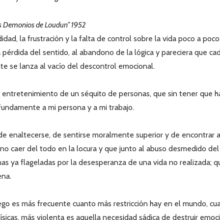
os Demonios de Loudun” 1952
idad, la frustración y la falta de control sobre la vida poco a poc
la pérdida del sentido, al abandono de la lógica y pareciera que c
e se lanza al vacío del descontrol emocional.
el entretenimiento de un séquito de personas, que sin tener que h
 fundamente a mi persona y a mi trabajo.
e enaltecerse, de sentirse moralmente superior y de encontrar 
no caer del todo en la locura y que junto al abuso desmedido del
s ya flageladas por la desesperanza de una vida no realizada; qu
ena.
go es más frecuente cuanto más restricción hay en el mundo, cu
físicas, más violenta es aquella necesidad sádica de destruir emo