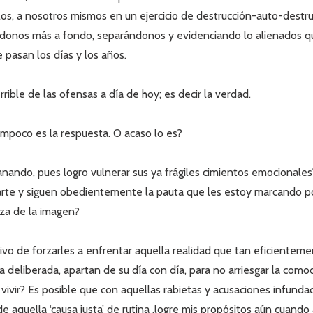
llos, a nosotros mismos en un ejercicio de destrucción-auto-destr
ndonos más a fondo, separándonos y evidenciando lo alienados 
 pasan los días y los años.
rible de las ofensas a día de hoy; es decir la verdad.
ampoco es la respuesta. O acaso lo es?
nando, pues logro vulnerar sus ya frágiles cimientos emocionale
arte y siguen obedientemente la pauta que les estoy marcando 
eza de la imagen?
ivo de forzarles a enfrentar aquella realidad que tan eficienteme
 deliberada, apartan de su día con día, para no arriesgar la como
vivir? Es posible que con aquellas rabietas y acusaciones infunda
de aquella ‘causa justa’ de rutina ,logre mis propósitos aún cuando