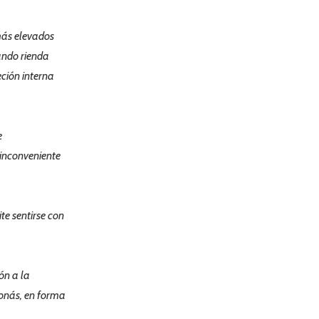
más elevados
ando rienda
eción interna
e
 inconveniente
te sentirse con
ón a la
Jonás, en forma