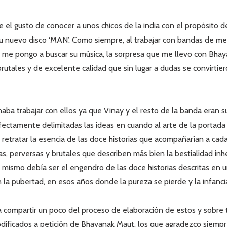
e el gusto de conocer a unos chicos de la india con el propósito d
 su nuevo disco ‘MAN’. Como siempre, al trabajar con bandas de m
 y me pongo a buscar su música, la sorpresa que me llevo con Bha
rutales y de excelente calidad que sin lugar a dudas se convirtie
naba trabajar con ellos ya que Vinay y el resto de la banda era
ectamente delimitadas las ideas en cuando al arte de la portada 
 retratar la esencia de las doce historias que acompañarían a cad
as, perversas y brutales que describen más bien la bestialidad in
 mismo debía ser el engendro de las doce historias descritas en u
 la pubertad, en esos años donde la pureza se pierde y la infancia
ea compartir un poco del proceso de elaboración de estos y sobre 
ificados a petición de Bhayanak Maut, los que agradezco siempr