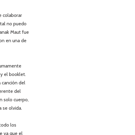
e colaborar
etal no puedo
yanak Maut fue
ron en una de
n sumamente
y el booklet.
a canción del
herente del
n solo cuerpo,
 se olvida.
todo los
e ya que el